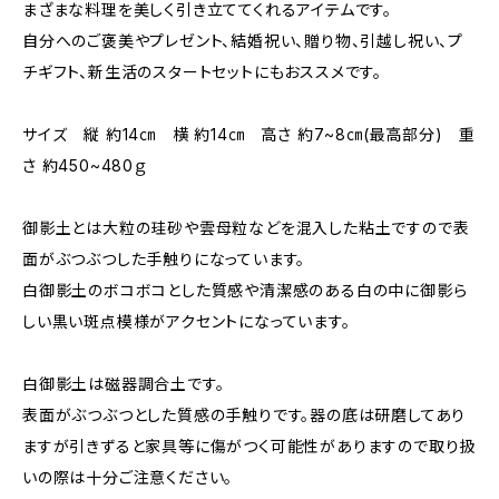
まざまな料理を美しく引き立ててくれるアイテムです。
自分へのご褒美やプレゼント、結婚祝い、贈り物、引越し祝い、プ
チギフト、新生活のスタートセットにもおススメです。
サイズ 縦 約14㎝ 横 約14㎝ 高さ 約7~8㎝(最高部分) 重
さ 約450~480ｇ
御影土とは大粒の珪砂や雲母粒などを混入した粘土ですので表
面がぶつぶつした手触りになっています。
白御影土のボコボコとした質感や清潔感のある白の中に御影ら
しい黒い斑点模様がアクセントになっています。
白御影土は磁器調合土です。
表面がぶつぶつとした質感の手触りです。器の底は研磨してあり
ますが引きずると家具等に傷がつく可能性がありますので取り扱
いの際は十分ご注意ください。