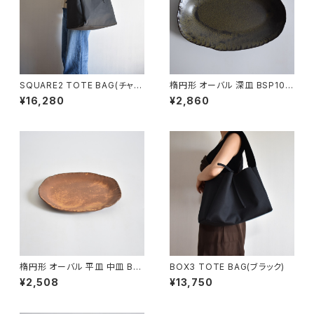
SQUARE2 TOTE BAG(チャコ
楕円形 オーバル 深皿 BSP104
ール/グレー）
¥16,280
¥2,860
楕円形 オーバル 平皿 中皿 BS
BOX3 TOTE BAG(ブラック)
P090
¥2,508
¥13,750