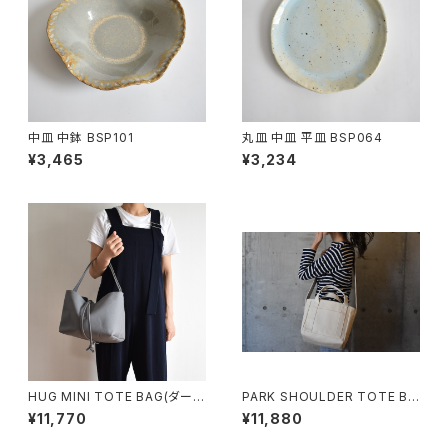
中皿 中鉢 BSP101
丸皿 中皿 平皿 BSP064
¥3,465
¥3,234
HUG MINI TOTE BAG(ダーク
PARK SHOULDER TOTE BA
グレー)
G (キナリ)
¥11,770
¥11,880