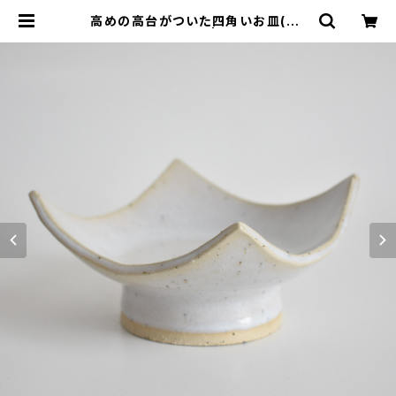
高めの高台がついた四角いお皿(白/
光沢/青み)白御影土 | cherie aime
r trip（シェリ エメ トリップ）ONLIN
E STORE