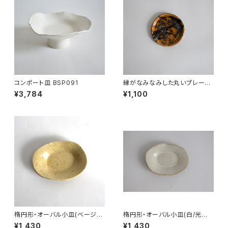
コンポート皿 BSP091
縁がなみなみした丸いプレート
小皿(茶/飴色/光沢/黒/点模様/
¥3,784
¥1,100
白御影土)
楕円形・オーバル小皿(ベージュ/
楕円形・オーバル小皿(白/光沢/
点模様/光沢/白御影土)
白御影土)
¥1,430
¥1,430