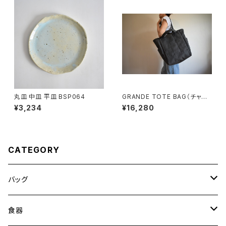
丸皿 中皿 平皿 BSP064
GRANDE TOTE BAG（チャコ
ール/グレー）
¥3,234
¥16,280
CATEGORY
バッグ
トートバッグ
食器