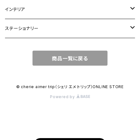
ショルダーバッグ
大皿
インテリア
ワンハンドルバッグ
中皿
花瓶・フラワーベース
ステーショナリー
2WAYバッグ
小皿
植木鉢
ノートカバー
商品一覧に戻る
3WAYバッグ
鉢・ボウル
その他
マガジンカバー
リュック
カップ
© cherie aimer trip（シェリ エメ トリップ）ONLINE STORE
Powered by
コンポート皿