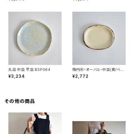
丸皿 中皿 平皿 BSP064
楕円形・オーバル・中皿(黄/ベー
ジュ/マット/茶)
¥3,234
¥2,772
その他の商品