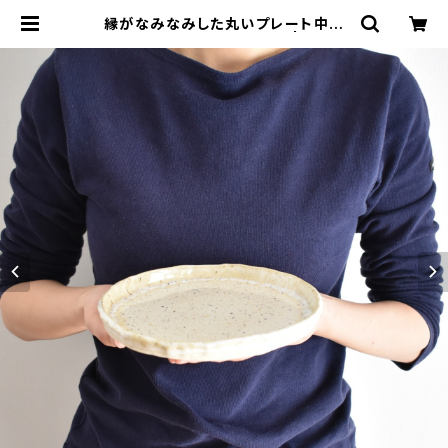
縁がなみなみした丸いプレート中皿
(白/光沢/点模様/白御影土) | cheri
e aimer trip（シェリ エメ トリップ）
ONLINE STORE