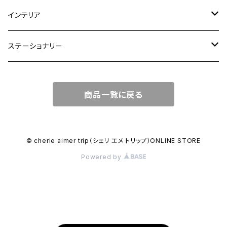
ショルダーバッグ
大皿
インテリア
ワンハンドルバッグ
中皿
花瓶・フラワーベース
ステーショナリー
2WAYバッグ
小皿
植木鉢
ノートカバー
商品一覧に戻る
3WAYバッグ
鉢・ボウル
その他
マガジンカバー
リュック
カップ
© cherie aimer trip（シェリ エメ トリップ）ONLINE STORE
Powered by
コンポート皿