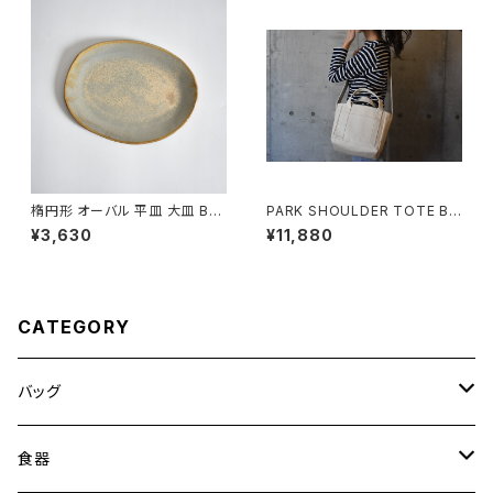
楕円形 オーバル 平皿 大皿 BS
PARK SHOULDER TOTE BA
P089
G (キナリ)
¥3,630
¥11,880
CATEGORY
バッグ
トートバッグ
食器