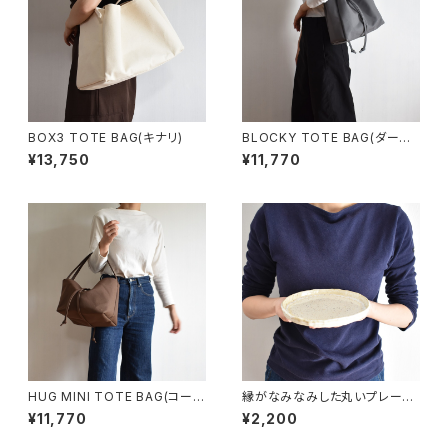
BOX3 TOTE BAG(キナリ)
BLOCKY TOTE BAG(ダーク
グレー)
¥13,750
¥11,770
HUG MINI TOTE BAG(コーヒ
縁がなみなみした丸いプレート
ー/ブラウン)
中皿(白/光沢/点模様/白御影土)
¥11,770
¥2,200