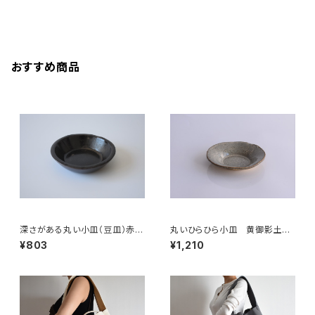
おすすめ商品
深さがある丸い小皿（豆皿）赤土
丸いひらひら小皿 黄御影土×
×錆釉
白鼠結晶釉
¥803
¥1,210