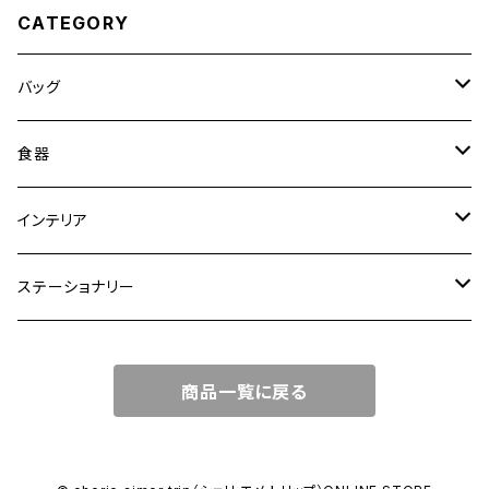
CATEGORY
バッグ
トートバッグ
食器
ショルダーバッグ
大皿
インテリア
ワンハンドルバッグ
中皿
花瓶・フラワーベース
ステーショナリー
2WAYバッグ
小皿
植木鉢
ノートカバー
商品一覧に戻る
3WAYバッグ
鉢・ボウル
その他
マガジンカバー
リュック
カップ