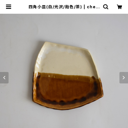
四角小皿(白/光沢/飴色/茶) | cheri
e aimer trip（シェリ エメ トリップ）
ONLINE STORE