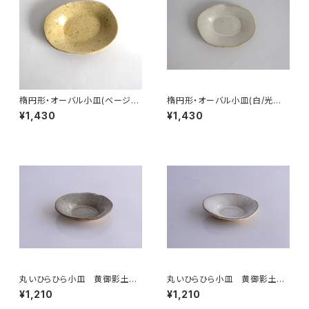
楕円形・オーバル小皿(ベージュ/
楕円形・オーバル小皿(白/光沢/
点模様/光沢/白御影土)
白御影土)
¥1,430
¥1,430
丸いひらひら小皿 黄御影土×
丸いひらひら小皿 黄御影土×
白鼠結晶釉
チタンマット釉
¥1,210
¥1,210