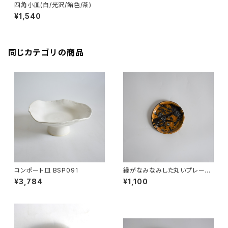
四角小皿(白/光沢/飴色/茶)
¥1,540
同じカテゴリの商品
コンポート皿 BSP091
縁がなみなみした丸いプレート
小皿(茶/飴色/光沢/黒/点模様/
¥3,784
¥1,100
白御影土)