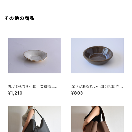
その他の商品
丸いひらひら小皿 黄御影土×
深さがある丸い小皿（豆皿）赤土
チタンマット釉
×乳濁灰釉
¥1,210
¥803