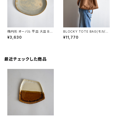
楕円形 オーバル 平皿 大皿 BS
BLOCKY TOTE BAG(モカ/ブ
P089
ラウン)
¥3,630
¥11,770
最近チェックした商品