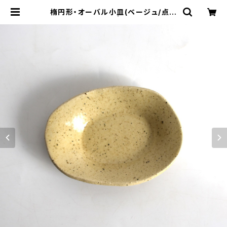
楕円形・オーバル小皿(ベージュ/点模
様/光沢/白御影土) | cherie aimer
trip（シェリ エメ トリップ）ONLINE
STORE