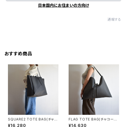
日本国内にお住まいの方向け
通報する
おすすめ商品
SQUARE2 TOTE BAG(チャコ
FLAG TOTE BAG(チャコール/
ール/グレー）
グレー)
¥16,280
¥14,630