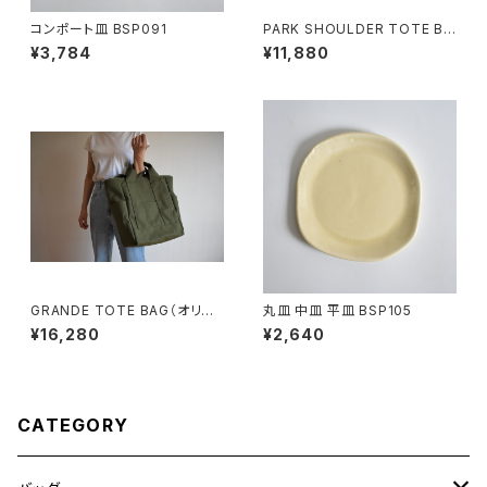
コンポート皿 BSP091
PARK SHOULDER TOTE BA
G (チャコール/グレー)
¥3,784
¥11,880
GRANDE TOTE BAG（オリー
丸皿 中皿 平皿 BSP105
ブ/カーキ）
¥16,280
¥2,640
CATEGORY