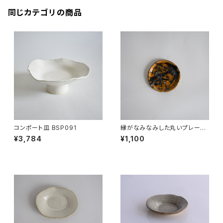
同じカテゴリの商品
コンポート皿 BSP091
縁がなみなみした丸いプレート
小皿(茶/飴色/光沢/黒/点模様/
¥3,784
¥1,100
白御影土)