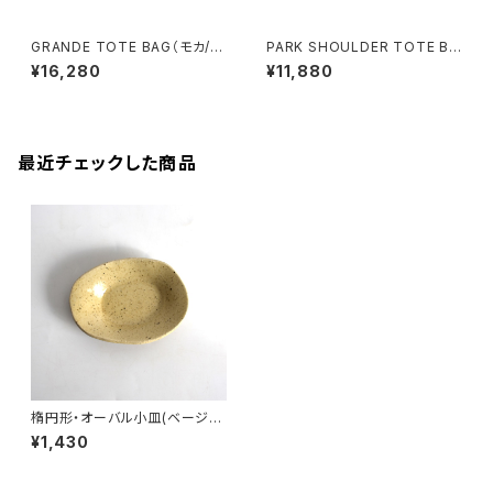
GRANDE TOTE BAG（モカ/ベ
PARK SHOULDER TOTE BA
ージュ）
G (マットブラウン)
¥16,280
¥11,880
最近チェックした商品
楕円形・オーバル小皿(ベージュ/
点模様/光沢/白御影土)
¥1,430