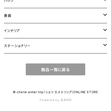
バッグ
トートバッグ
食器
ショルダーバッグ
大皿
インテリア
ワンハンドルバッグ
中皿
花瓶・フラワーベース
ステーショナリー
2WAYバッグ
小皿
植木鉢
ノートカバー
商品一覧に戻る
3WAYバッグ
鉢・ボウル
その他
マガジンカバー
リュック
カップ
© cherie aimer trip（シェリ エメ トリップ）ONLINE STORE
Powered by
コンポート皿