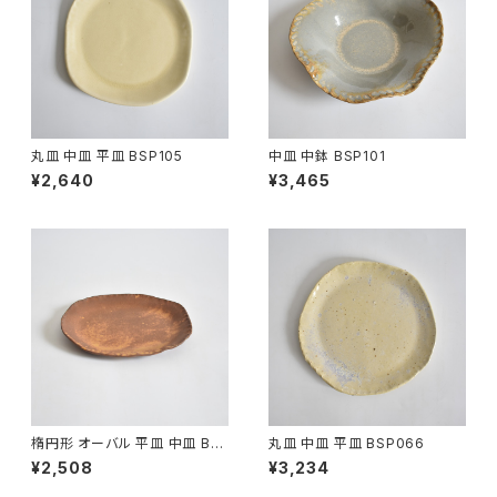
丸皿 中皿 平皿 BSP105
中皿 中鉢 BSP101
¥2,640
¥3,465
楕円形 オーバル 平皿 中皿 BS
丸皿 中皿 平皿 BSP066
P090
¥2,508
¥3,234