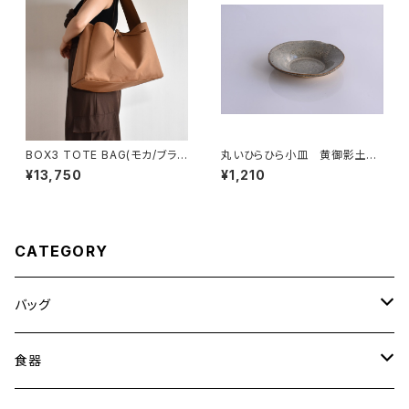
BOX3 TOTE BAG(モカ/ブラウ
丸いひらひら小皿 黄御影土×
ン）
白鼠結晶釉
¥13,750
¥1,210
CATEGORY
バッグ
トートバッグ
食器