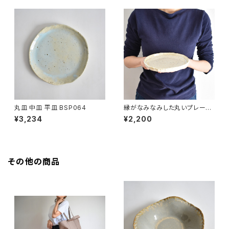
丸皿 中皿 平皿 BSP064
縁がなみなみした丸いプレート
中皿(白/光沢/点模様/白御影土)
¥3,234
¥2,200
その他の商品