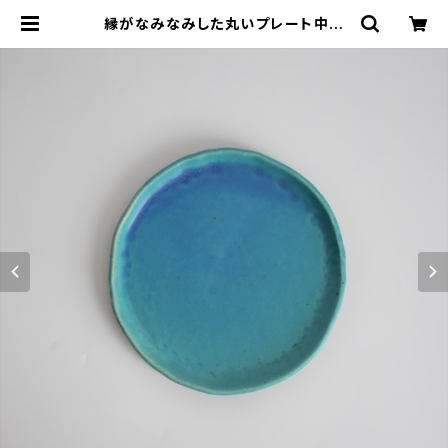
縁がなみなみした丸いプレート中皿
(マット/水色/青/トルコブルー/白御
影土) | cherie aimer trip（シェリ
エメ トリップ）ONLINE STORE