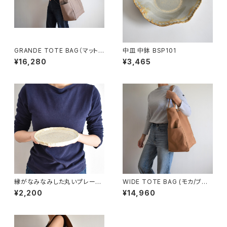
GRANDE TOTE BAG（マットブ
中皿 中鉢 BSP101
ラウン）
¥16,280
¥3,465
縁がなみなみした丸いプレート
WIDE TOTE BAG (モカ/ブラ
中皿(白/光沢/点模様/白御影土)
ウン)
¥2,200
¥14,960