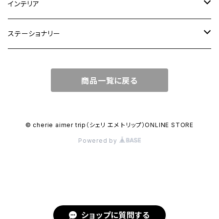
ショルダーバッグ
大皿
インテリア
ワンハンドルバッグ
中皿
花瓶・フラワーベース
ステーショナリー
2WAYバッグ
小皿
植木鉢
ノートカバー
商品一覧に戻る
3WAYバッグ
鉢・ボウル
その他
マガジンカバー
リュック
カップ
© cherie aimer trip（シェリ エメ トリップ）ONLINE STORE
Powered by
コンポート皿
ショップに質問する