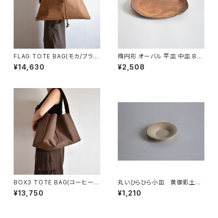
FLAG TOTE BAG(モカ/ブラウ
楕円形 オーバル 平皿 中皿 BS
ン)
P090
¥14,630
¥2,508
BOX3 TOTE BAG(コーヒー/
丸いひらひら小皿 黄御影土×
ブラウン）
白失透釉
¥13,750
¥1,210