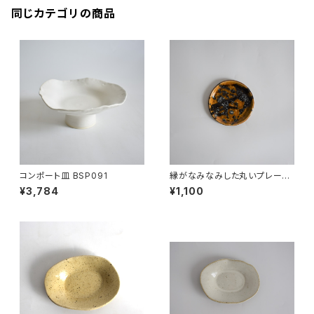
同じカテゴリの商品
コンポート皿 BSP091
縁がなみなみした丸いプレート
小皿(茶/飴色/光沢/黒/点模様/
¥3,784
¥1,100
白御影土)