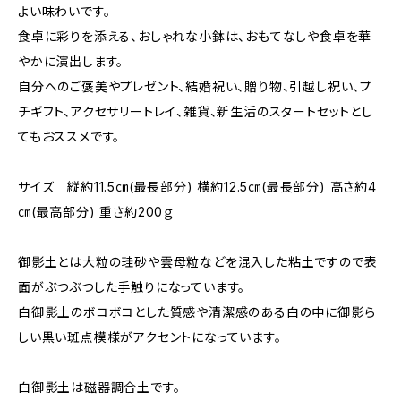
よい味わいです。
食卓に彩りを添える、おしゃれな小鉢は、おもてなしや食卓を華
やかに演出します。
自分へのご褒美やプレゼント、結婚祝い、贈り物、引越し祝い、プ
チギフト、アクセサリートレイ、雑貨、新生活のスタートセットとし
てもおススメです。
サイズ 縦約11.5㎝(最長部分) 横約12.5㎝(最長部分) 高さ約4
㎝(最高部分) 重さ約200ｇ
御影土とは大粒の珪砂や雲母粒などを混入した粘土ですので表
面がぶつぶつした手触りになっています。
白御影土のボコボコとした質感や清潔感のある白の中に御影ら
しい黒い斑点模様がアクセントになっています。
白御影土は磁器調合土です。