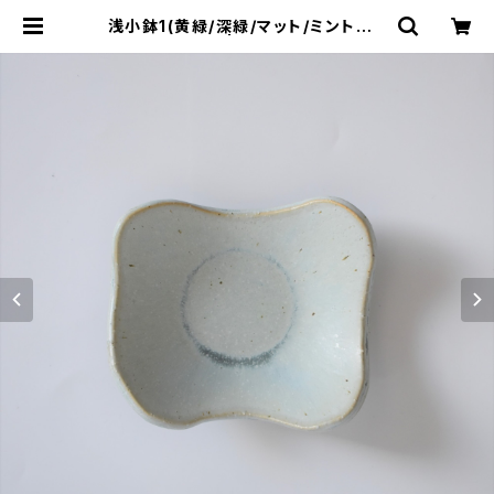
浅小鉢1(黄緑/深緑/マット/ミントグリ
ーン/白御影土) | cherie aimer tri
p（シェリ エメ トリップ）ONLINE ST
ORE