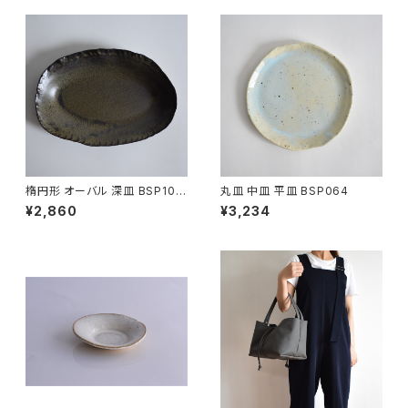
楕円形 オーバル 深皿 BSP104
丸皿 中皿 平皿 BSP064
¥2,860
¥3,234