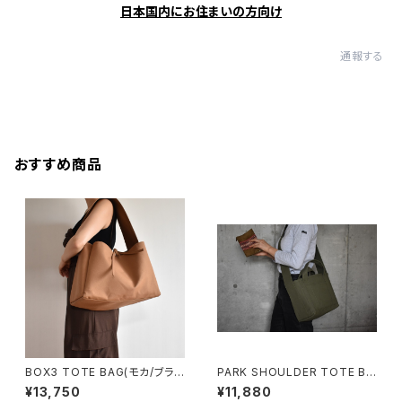
日本国内にお住まいの方向け
通報する
おすすめ商品
BOX3 TOTE BAG(モカ/ブラウ
PARK SHOULDER TOTE BA
ン）
G (オリーブ/カーキ)
¥13,750
¥11,880