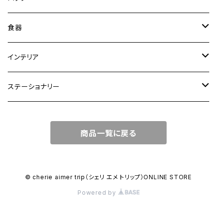
トートバッグ
食器
ショルダーバッグ
大皿
インテリア
ワンハンドルバッグ
中皿
花瓶・フラワーベース
ステーショナリー
2WAYバッグ
小皿
植木鉢
ノートカバー
商品一覧に戻る
3WAYバッグ
鉢・ボウル
その他
マガジンカバー
リュック
カップ
© cherie aimer trip（シェリ エメ トリップ）ONLINE STORE
Powered by
コンポート皿