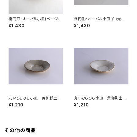
楕円形・オーバル小皿(ベージュ/
楕円形・オーバル小皿(白/光沢/
点模様/光沢/白御影土)
白御影土)
¥1,430
¥1,430
丸いひらひら小皿 黄御影土×
丸いひらひら小皿 黄御影土×
白鼠結晶釉
チタンマット釉
¥1,210
¥1,210
その他の商品