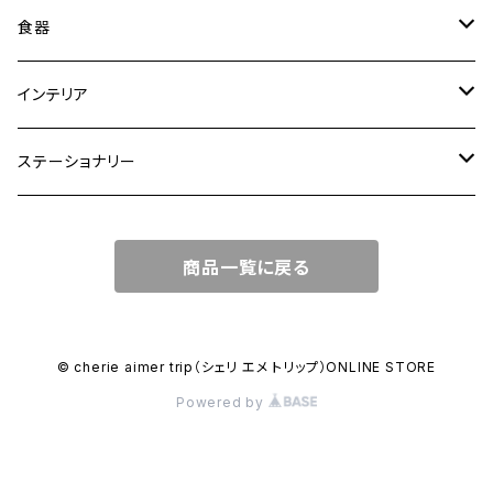
トートバッグ
食器
ショルダーバッグ
大皿
インテリア
ワンハンドルバッグ
中皿
花瓶・フラワーベース
ステーショナリー
2WAYバッグ
小皿
植木鉢
ノートカバー
商品一覧に戻る
3WAYバッグ
鉢・ボウル
その他
マガジンカバー
リュック
カップ
© cherie aimer trip（シェリ エメ トリップ）ONLINE STORE
Powered by
コンポート皿