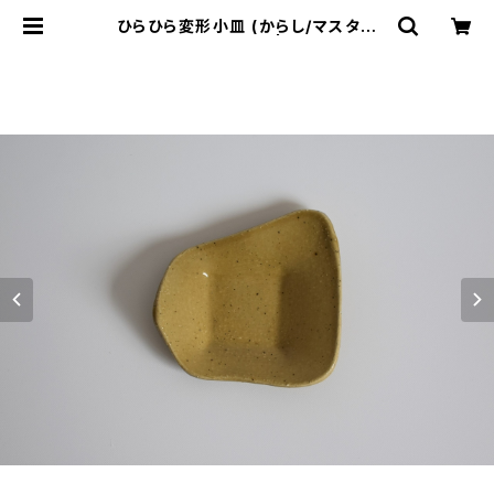
ひらひら変形小皿 (からし/マスター
ド/黄/光沢/白御影土) | cherie aim
er trip（シェリ エメ トリップ）ONLI
NE STORE