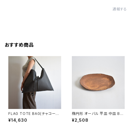
通報する
おすすめ商品
FLAG TOTE BAG(チャコール/
楕円形 オーバル 平皿 中皿 BS
グレー)
P090
¥14,630
¥2,508