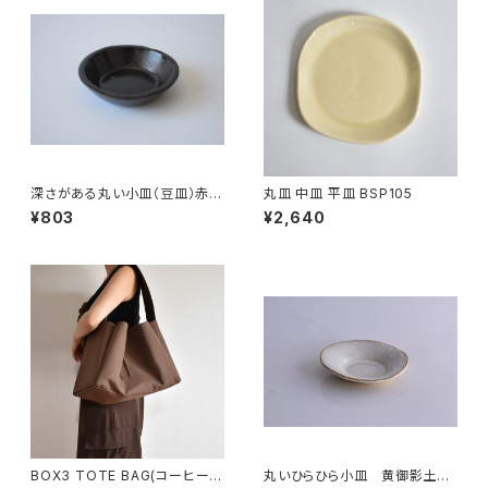
深さがある丸い小皿（豆皿）赤土
丸皿 中皿 平皿 BSP105
×錆釉
¥803
¥2,640
BOX3 TOTE BAG(コーヒー/
丸いひらひら小皿 黄御影土×