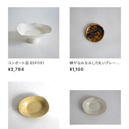
コンポート皿 BSP091
縁がなみなみした丸いプレート
小皿(茶/飴色/光沢/黒/点模様/
¥3,784
¥1,100
白御影土)