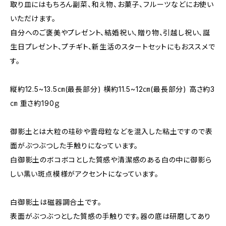
取り皿にはもちろん副菜、和え物、お菓子、フルーツなどにお使い
いただけます。
自分へのご褒美やプレゼント、結婚祝い、贈り物、引越し祝い、誕
生日プレゼント、プチギト、新生活のスタートセットにもおススメで
す。
縦約12.5~13.5㎝(最長部分) 横約11.5~12㎝(最長部分) 高さ約3
㎝ 重さ約190ｇ
御影土とは大粒の珪砂や雲母粒などを混入した粘土ですので表
面がぶつぶつした手触りになっています。
白御影土のボコボコとした質感や清潔感のある白の中に御影ら
しい黒い斑点模様がアクセントになっています。
白御影土は磁器調合土です。
表面がぶつぶつとした質感の手触りです。器の底は研磨してあり