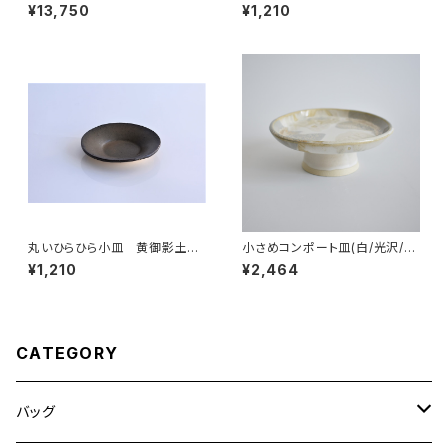
ブラウン）
チタンマット釉
¥13,750
¥1,210
丸いひらひら小皿 黄御影土×
小さめコンポート皿(白/光沢/グ
錆釉
レー/ベージュ)
¥1,210
¥2,464
CATEGORY
バッグ