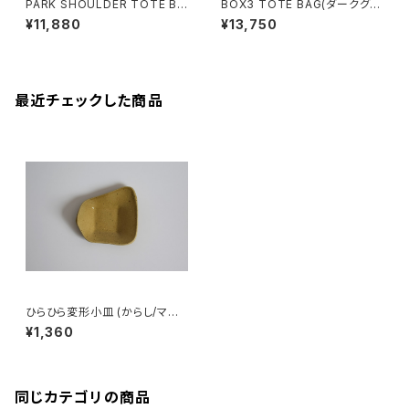
PARK SHOULDER TOTE BA
BOX3 TOTE BAG(ダークグレ
G (モカ/ベージュ)
ー)
¥11,880
¥13,750
最近チェックした商品
ひらひら変形小皿 (からし/マス
タード/黄/光沢/白御影土)
¥1,360
同じカテゴリの商品