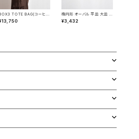
BOX3 TOTE BAG(コーヒ
楕円形 オーバル 平皿 大皿 B
ー/ブラウン）
SP088
¥13,750
¥3,432