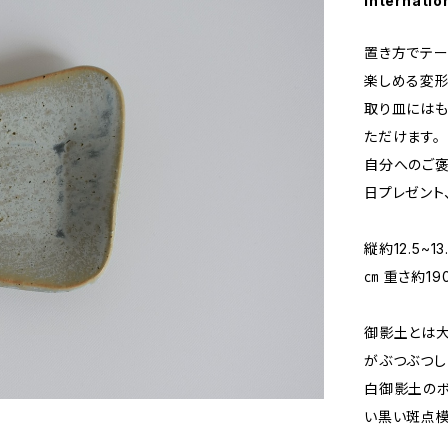
Internatio
置き方でテー
楽しめる変形
取り皿にはも
ただけます。
自分へのご褒
日プレゼント
縦約12.5~1
㎝ 重さ約19
御影土とは
がぶつぶつし
白御影土の
い黒い斑点模