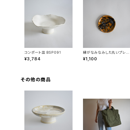
コンポート皿 BSP091
縁がなみなみした丸いプレー
ト小皿(茶/飴色/光沢/黒/点模
¥3,784
¥1,100
様/白御影土)
その他の商品