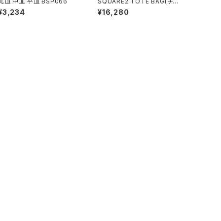
丸皿 中皿 平皿 BSP066
SQUARE2 TOTE BAG(チャ
コール/グレー）
¥3,234
¥16,280