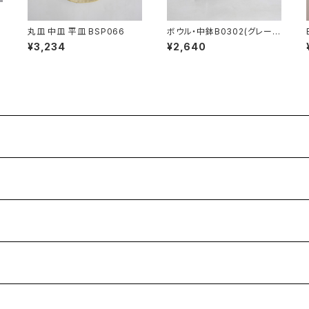
丸皿 中皿 平皿 BSP066
ボウル・中鉢B0302(グレー/
ベージュ)
¥3,234
¥2,640