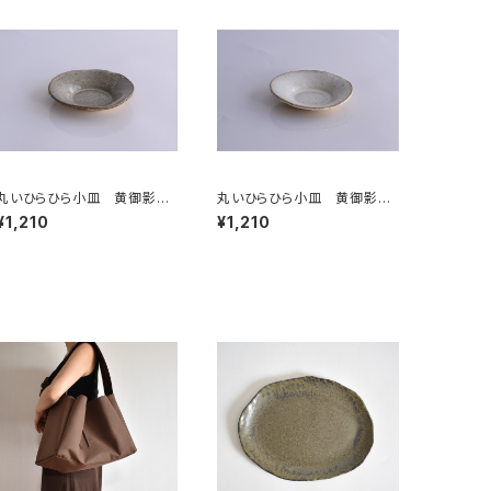
丸いひらひら小皿 黄御影土
丸いひらひら小皿 黄御影土
×白鼠結晶釉
×チタンマット釉
¥1,210
¥1,210