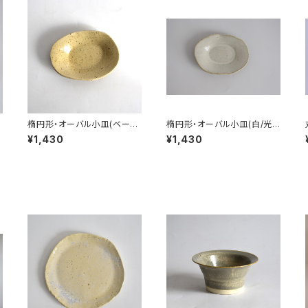
楕円形・オーバル小皿(ベージ
楕円形・オーバル小皿(白/光
ュ/点模様/光沢/白御影土)
沢/白御影土)
¥1,430
¥1,430