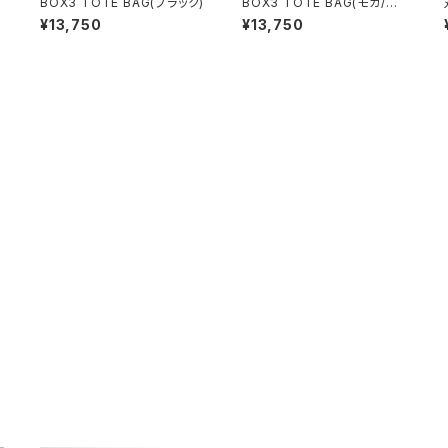
ー
BOX3 TOTE BAG(ブラック)
BOX3 TOTE BAG(モカ/ブ
ラウン）
¥13,750
¥13,750