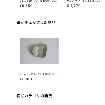
CLOVER TOTE BAG (ブラ
HUG MINI TOTE BAG(コ
ック)
ヒー/ブラウン)
¥9,350
¥11,770
最近チェックした商品
ひらひら変形小皿 (黄緑/深緑/
マット/ミントグリーン/白御影
¥1,360
土)
同じカテゴリの商品