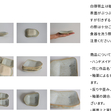
白御影土は磁
表面がぶつぶ
すが引きず
の際は十分ご
食器を洗う
注意ください
商品につい
・ハンドメイ
・同じ作品名
・釉薬による
ます。
・反りや歪み
・釉薬の調合
ざいます。
・画面上と実