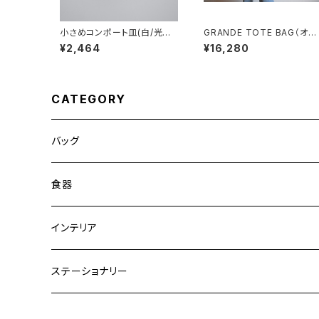
小さめコンポート皿(白/光沢/
GRANDE TOTE BAG（オリ
グレー/ベージュ)
ーブ/カーキ）
¥2,464
¥16,280
CATEGORY
バッグ
トートバッグ
食器
ショルダーバッグ
大皿
インテリア
ワンハンドルバッグ
中皿
花瓶・フラワーベース
ステーショナリー
2WAYバッグ
小皿
植木鉢
ノートカバー