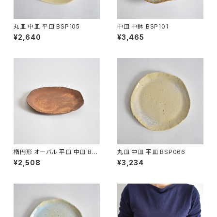
丸皿 中皿 平皿 BSP105
中皿 中鉢 BSP101
¥2,640
¥3,465
楕円形 オーバル 平皿 中皿 BS
丸皿 中皿 平皿 BSP066
P090
¥2,508
¥3,234