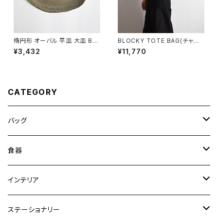
楕円形 オーバル 平皿 大皿 BS
BLOCKY TOTE BAG(チャコ
P088
ール/グレー)
¥3,432
¥11,770
CATEGORY
バッグ
トートバッグ
食器
ショルダーバッグ
大皿
インテリア
ワンハンドルバッグ
中皿
花瓶・フラワーベース
ステーショナリー