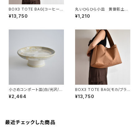
BOX3 TOTE BAG(コーヒー/
丸いひらひら小皿 黄御影土×
ブラウン）
錆釉
¥13,750
¥1,210
小さめコンポート皿(白/光沢/グ
BOX3 TOTE BAG(モカ/ブラウ
レー/ベージュ)
ン）
¥2,464
¥13,750
最近チェックした商品