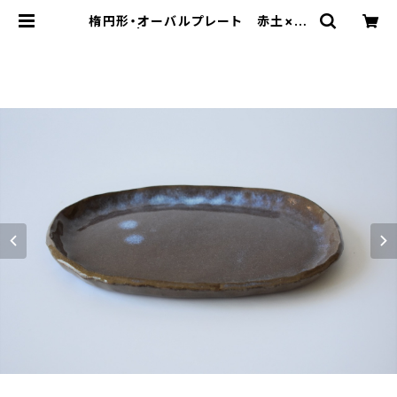
楕円形・オーバルプレート 赤土×乳
濁灰釉 | cherie aimer trip（シェ
リ エメ トリップ）ONLINE STORE