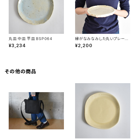
丸皿 中皿 平皿 BSP064
縁がなみなみした丸いプレート
中皿(白/光沢/点模様/白御影土)
¥3,234
¥2,200
その他の商品