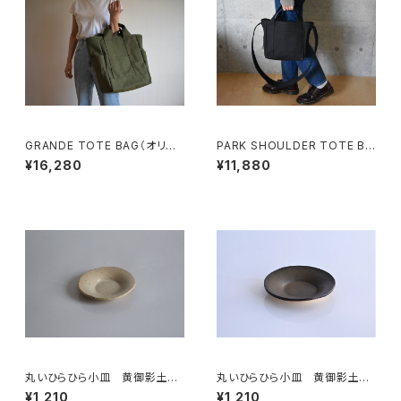
GRANDE TOTE BAG（オリー
PARK SHOULDER TOTE BA
ブ/カーキ）
G (ブラック)
¥16,280
¥11,880
丸いひらひら小皿 黄御影土×
丸いひらひら小皿 黄御影土×
白失透釉
錆釉
¥1,210
¥1,210