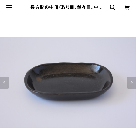
長方形の中皿（取り皿、銘々皿、中皿）
赤土×錆釉 | cherie aimer trip
（シェリ エメ トリップ）ONLINE STO
RE