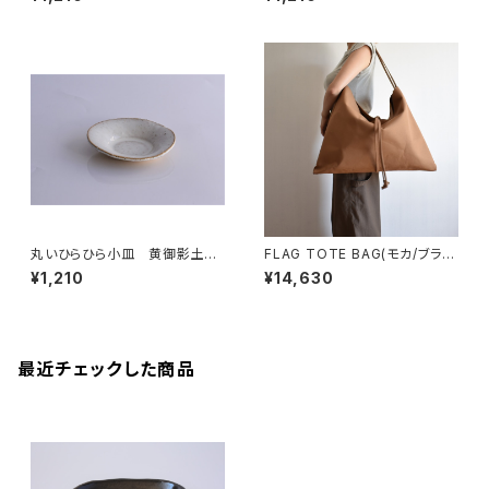
丸いひらひら小皿 黄御影土×
FLAG TOTE BAG(モカ/ブラウ
チタンマット釉
ン)
¥1,210
¥14,630
最近チェックした商品