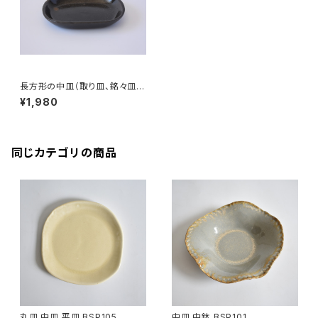
長方形の中皿（取り皿、銘々皿、
中皿）赤土×錆釉
¥1,980
同じカテゴリの商品
丸皿 中皿 平皿 BSP105
中皿 中鉢 BSP101