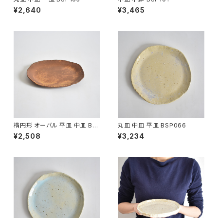
¥2,640
¥3,465
楕円形 オーバル 平皿 中皿 BS
丸皿 中皿 平皿 BSP066
P090
¥2,508
¥3,234