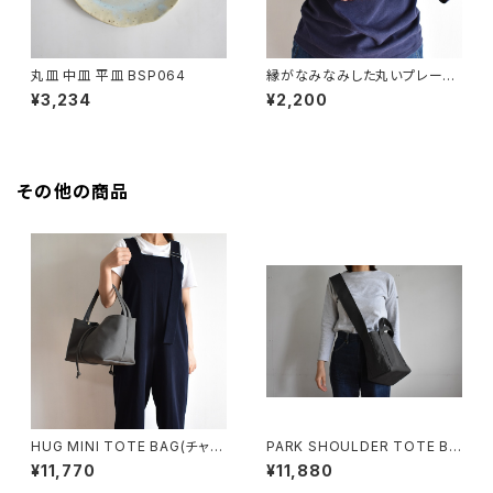
丸皿 中皿 平皿 BSP064
縁がなみなみした丸いプレート
中皿(白/光沢/点模様/白御影土)
¥3,234
¥2,200
その他の商品
HUG MINI TOTE BAG(チャコ
PARK SHOULDER TOTE BA
ール/グレー)
G (チャコール/グレー)
¥11,770
¥11,880