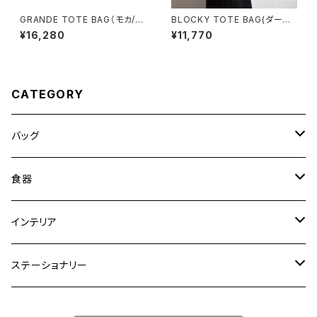
GRANDE TOTE BAG（モカ/ベ
BLOCKY TOTE BAG(ダーク
ージュ）
グレー)
¥16,280
¥11,770
CATEGORY
バッグ
トートバッグ
食器
ショルダーバッグ
大皿
インテリア
ワンハンドルバッグ
中皿
花瓶・フラワーベース
ステーショナリー
2WAYバッグ
小皿
植木鉢
ノートカバー