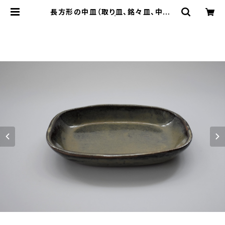
長方形の中皿（取り皿、銘々皿、中皿）
赤土×白鼠結晶釉 | cherie aimer
trip（シェリ エメ トリップ）ONLINE
STORE