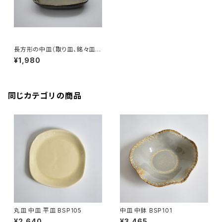
長方形の中皿（取り皿、銘々皿、
中皿）赤土×白鼠結晶釉
¥1,980
同じカテゴリの商品
丸皿 中皿 平皿 BSP105
中皿 中鉢 BSP101
¥2,640
¥3,465