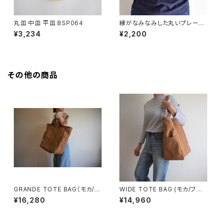
丸皿 中皿 平皿 BSP064
縁がなみなみした丸いプレート
中皿(白/光沢/点模様/白御影土)
¥3,234
¥2,200
その他の商品
GRANDE TOTE BAG（モカ/ベ
WIDE TOTE BAG (モカ/ブラ
ージュ）
ウン)
¥16,280
¥14,960