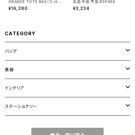
GRANDE TOTE BAG（マットブ
丸皿 中皿 平皿 BSP066
ラウン）
¥16,280
¥3,234
CATEGORY
バッグ
トートバッグ
食器
ショルダーバッグ
大皿
インテリア
ワンハンドルバッグ
中皿
花瓶・フラワーベース
ステーショナリー
2WAYバッグ
小皿
植木鉢
ノートカバー