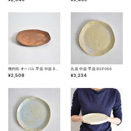
楕円形 オーバル 平皿 中皿 BS
丸皿 中皿 平皿 BSP066
P090
¥2,508
¥3,234