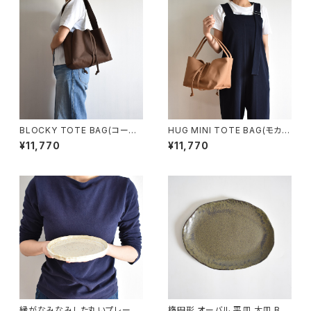
BLOCKY TOTE BAG(コーヒ
HUG MINI TOTE BAG(モカ/
ー/ブラウン)
ブラウン)
¥11,770
¥11,770
縁がなみなみした丸いプレート
楕円形 オーバル 平皿 大皿 BS