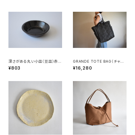
深さがある丸い小皿（豆皿）赤土
GRANDE TOTE BAG（チャコ
×錆釉
ール/グレー）
¥803
¥16,280