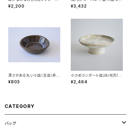
中皿(白/光沢/点模様/白御影土)
P088
¥2,200
¥3,432
深さがある丸い小皿（豆皿）赤土
小さめコンポート皿(白/光沢/グ
×乳濁灰釉
レー/ベージュ)
¥803
¥2,464
CATEGORY
バッグ