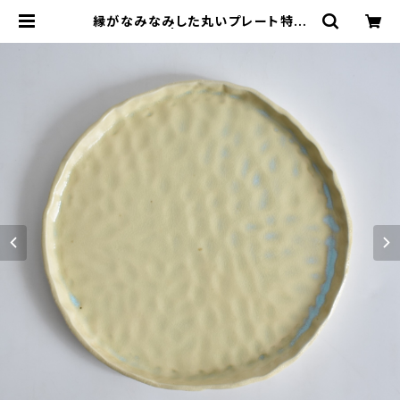
縁がなみなみした丸いプレート特大
皿BSP065 | cherie aimer trip
（シェリ エメ トリップ）ONLINE STO
RE