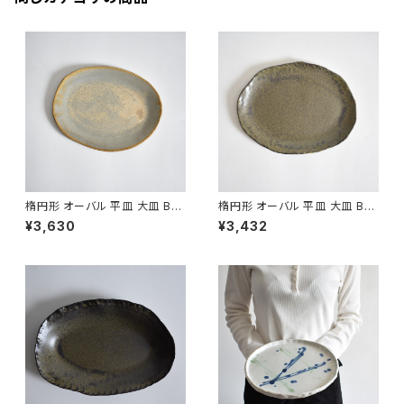
楕円形 オーバル 平皿 大皿 BS
楕円形 オーバル 平皿 大皿 BS
P089
P088
¥3,630
¥3,432