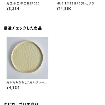
丸皿 中皿 平皿 BSP066
HUG TOTE BAG(モカ/ブラウ
ン)
¥3,234
¥14,850
最近チェックした商品
縁がなみなみした丸いプレート
特大皿BSP065
¥4,334
同じカテゴリの商品