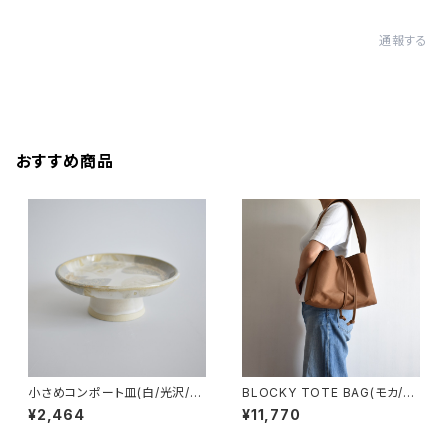
通報する
おすすめ商品
小さめコンポート皿(白/光沢/グ
BLOCKY TOTE BAG(モカ/ブ
レー/ベージュ)
ラウン)
¥2,464
¥11,770