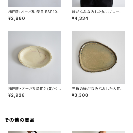
楕円形 オーバル 深皿 BSP104
縁がなみなみした丸いプレート
特大皿BSP052(白/青/マット/
¥2,860
¥4,334
点模様/緑)
楕円形・オーバル深皿2 (黄/ベ
三角の縁がなみなみした大皿
ージュ/マット)
(茶/グレー)
¥2,926
¥3,300
その他の商品