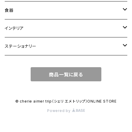
トートバッグ
食器
ショルダーバッグ
大皿
インテリア
ワンハンドルバッグ
中皿
花瓶・フラワーベース
ステーショナリー
2WAYバッグ
小皿
植木鉢
ノートカバー
商品一覧に戻る
3WAYバッグ
鉢・ボウル
その他
マガジンカバー
リュック
カップ
© cherie aimer trip（シェリ エメ トリップ）ONLINE STORE
Powered by
コンポート皿