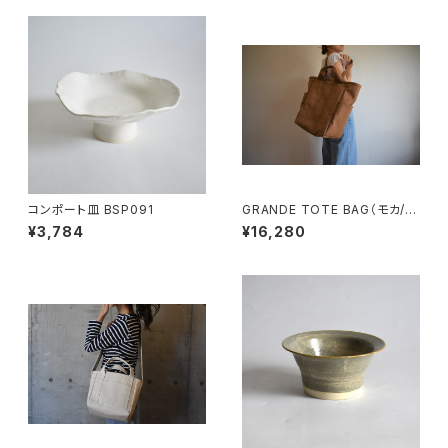
コンポート皿 BSP091
GRANDE TOTE BAG（モカ/ベ
ージュ）
¥3,784
¥16,280