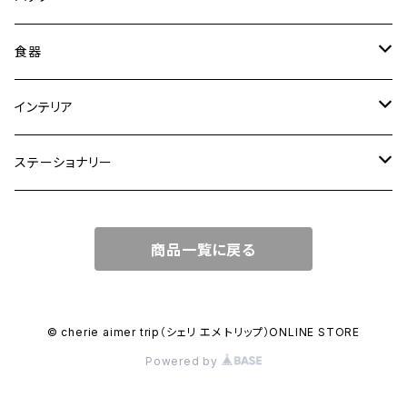
トートバッグ
食器
ショルダーバッグ
大皿
インテリア
ワンハンドルバッグ
中皿
花瓶・フラワーベース
ステーショナリー
2WAYバッグ
小皿
植木鉢
ノートカバー
商品一覧に戻る
3WAYバッグ
鉢・ボウル
その他
マガジンカバー
リュック
カップ
© cherie aimer trip（シェリ エメ トリップ）ONLINE STORE
Powered by
コンポート皿