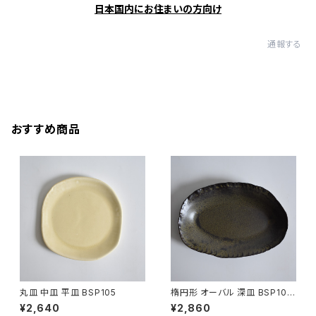
日本国内にお住まいの方向け
通報する
おすすめ商品
丸皿 中皿 平皿 BSP105
楕円形 オーバル 深皿 BSP104
¥2,640
¥2,860