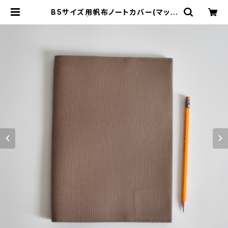
B5サイズ用帆布ノートカバー(マット
ブラウン) | cherie aimer trip（シ
ェリ エメ トリップ）ONLINE STORE