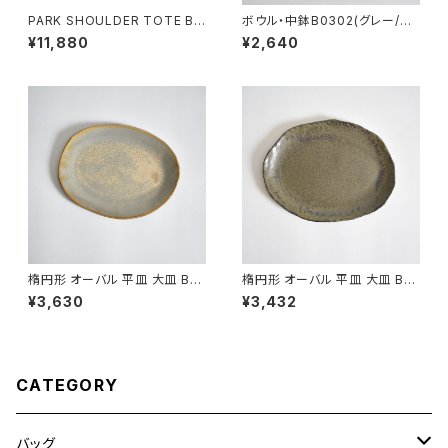
PARK SHOULDER TOTE BA
ボウル・中鉢B0302(グレー/ベ
G (キナリ)
ージュ)
¥11,880
¥2,640
楕円形 オーバル 平皿 大皿 BS
楕円形 オーバル 平皿 大皿 BS
P089
P088
¥3,630
¥3,432
CATEGORY
バッグ