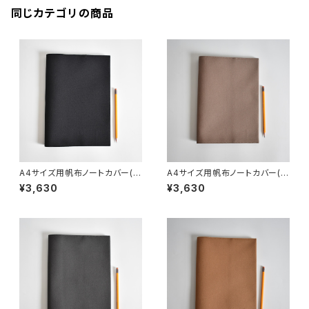
同じカテゴリの商品
A4サイズ用帆布ノートカバー(ブ
A4サイズ用帆布ノートカバー(マ
ラック)
ットブラウン)
¥3,630
¥3,630