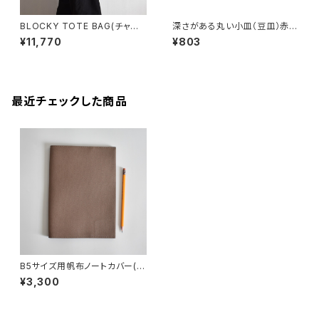
BLOCKY TOTE BAG(チャコ
深さがある丸い小皿（豆皿）赤土
ール/グレー)
×錆釉
¥11,770
¥803
最近チェックした商品
B5サイズ用帆布ノートカバー(マ
ットブラウン)
¥3,300