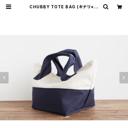
CHUBBY TOTE BAG (キナリ×ネ
イビー) | cherie aimer trip（シェ
リ エメ トリップ）ONLINE STORE