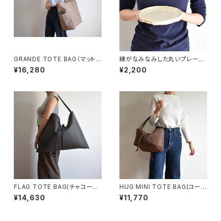
GRANDE TOTE BAG（マットブ
縁がなみなみした丸いプレート
ラウン）
中皿(白/光沢/点模様/白御影土)
¥16,280
¥2,200
FLAG TOTE BAG(チャコール/
HUG MINI TOTE BAG(コーヒ
グレー)
ー/ブラウン)
¥14,630
¥11,770