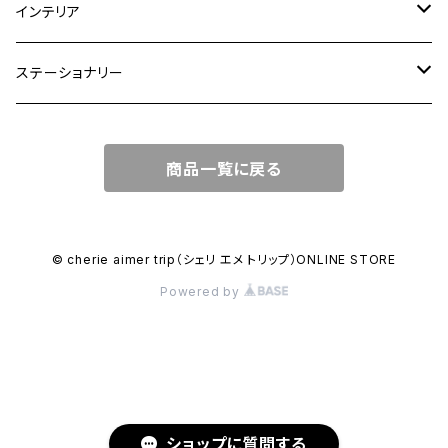
ショルダーバッグ
大皿
インテリア
ワンハンドルバッグ
中皿
花瓶・フラワーベース
ステーショナリー
2WAYバッグ
小皿
植木鉢
ノートカバー
商品一覧に戻る
3WAYバッグ
鉢・ボウル
その他
マガジンカバー
リュック
カップ
© cherie aimer trip（シェリ エメ トリップ）ONLINE STORE
Powered by
コンポート皿
ショップに質問する